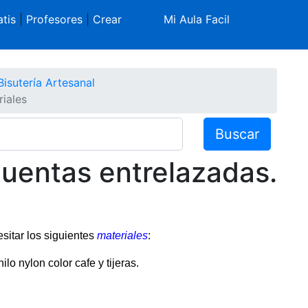
tis
|
Profesores
|
Crear
Mi Aula Facil
Bisutería Artesanal
iales
Buscar
cuentas entrelazadas.
sitar los siguientes
materiales
:
ilo nylon color cafe y tijeras.