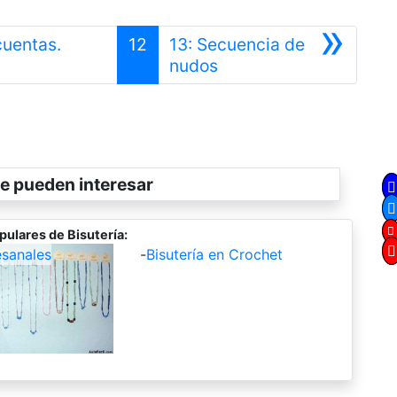
»
cuentas.
12
13: Secuencia de
Siguiente
nudos
e pueden interesar
pulares de Bisutería:
esanales
-
Bisutería en Crochet