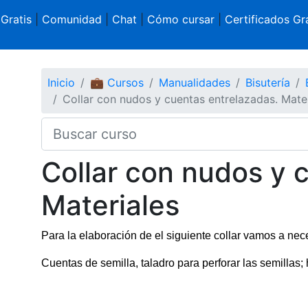
 Gratis
|
Comunidad
|
Chat
|
Cómo cursar
|
Certificados Gra
Inicio
💼 Cursos
Manualidades
Bisutería
Collar con nudos y cuentas entrelazadas. Mater
Collar con nudos y 
Materiales
Para la elaboración de el siguiente collar vamos a nece
Cuentas de semilla, taladro para perforar las semillas; h