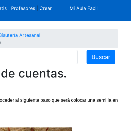
tis
|
Profesores
|
Crear
Mi Aula Facil
Bisutería Artesanal
o
Buscar
 de cuentas.
eder al siguiente paso que será colocar una semilla en