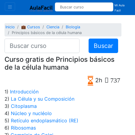
Mi Aula
Facil
Inicio
💼 Cursos
Ciencia
Biología
Principios básicos de la célula humana
Buscar
Curso gratis de Principios básicos
de la célula humana
2h
737
1)
Introducción
2)
La Célula y su Composición
3)
Citoplasma
4)
Núcleo y nucléolo
5)
Retículo endoplasmático (RE)
6)
Ribosomas