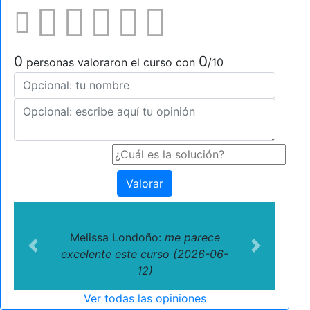
0
0
personas valoraron el curso con
/10
Valorar
Melissa Londoño:
me parece
Previous
Next
excelente este curso (2026-06-
12)
Ver todas las opiniones