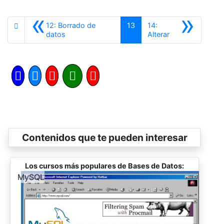
«
»
12: Borrado de
13
14:
Anterior
Siguiente
datos
Alterar
Contenidos que te pueden interesar
Los cursos más populares de Bases de Datos:
-
MySQL