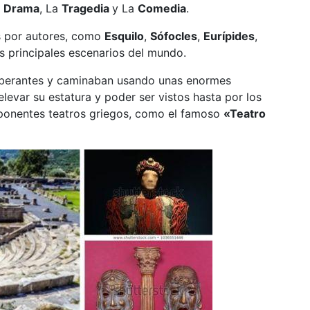
l
Drama
, La
Tragedia
y La
Comedia
.
os por autores, como
Esquilo
,
Sófocles
,
Eurípides
,
os principales escenarios del mundo.
xuberantes y caminaban usando unas enormes
elevar su estatura y poder ser vistos hasta por los
mponentes teatros griegos, como el famoso
«Teatro