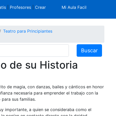
tis
|
Profesores
|
Crear
Mi Aula Facil
Teatro para Principiantes
Buscar
 de su Historia
o rito de magia, con danzas, bailes y cánticos en honor
onfianza necesaria para emprender el trabajo con la
para sus familias.
muy importante, a quien se consideraba como el
le ponían en contacto directo con la deidad.