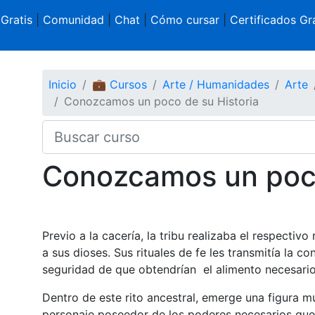
 Gratis
|
Comunidad
|
Chat
|
Cómo cursar
|
Certificados Gra
Inicio
💼 Cursos
Arte / Humanidades
Arte
Conozcamos un poco de su Historia
Conozcamos un poco
Previo a la cacería, la tribu realizaba el respectiv
a sus dioses. Sus rituales de fe les transmitía la c
seguridad de que obtendrían el alimento necesario 
Dentro de este rito ancestral, emerge una figura 
personaje poseedor de los poderes necesarios que 