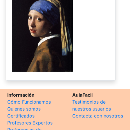
Información
AulaFacil
Cómo Funcionamos
Testimonios de
Quienes somos
nuestros usuarios
Certificados
Contacta con nosotros
Profesores Expertos
Preferencias de