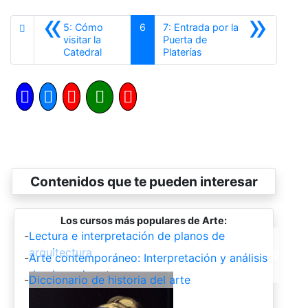
«
»
5: Cómo
6
7: Entrada por la
visitar la
Puerta de
Anterior
Siguiente
Catedral
Platerías
Contenidos que te pueden interesar
Los cursos más populares de Arte:
-
Lectura e interpretación de planos de
arquitectura
-
Arte contemporáneo: Interpretación y análisis
de obras de arte
-
Diccionario de historia del arte