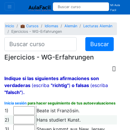
Mi Aula
Facil
Inicio
💼 Cursos
Idiomas
Alemán
Lecturas Alemán
Ejercicios - WG-Erfahrungen
Buscar
Ejercicios - WG-Erfahrungen
Indique si las siguientes afirmaciones son
verdaderas
(escriba
"richtig"
)
o falsas
(escriba
"falsch"
)
.
Inicia sesión
para hacer seguimiento de tus autoevaluaciones
1)
Beate ist Französin.
2)
Hans studiert Kunst.
3)
Steven kommt aus New Jersey.