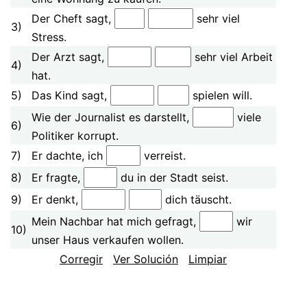
Der Cheft sagt,
sehr viel
3)
Stress.
Der Arzt sagt,
sehr viel Arbeit
4)
hat.
5)
Das Kind sagt,
spielen will.
Wie der Journalist es darstellt,
viele
6)
Politiker korrupt.
7)
Er dachte, ich
verreist.
8)
Er fragte,
du in der Stadt seist.
9)
Er denkt,
dich täuscht.
Mein Nachbar hat mich gefragt,
wir
10)
unser Haus verkaufen wollen.
Corregir
Ver Solución
Limpiar