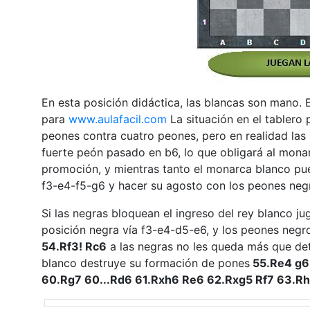
En esta posición didáctica, las blancas son mano. 
para
www.aulafacil.com
La situación en el tablero 
peones contra cuatro peones, pero en realidad las
fuerte peón pasado en b6, lo que obligará al mona
promoción, y mientras tanto el monarca blanco pu
f3-e4-f5-g6 y hacer su agosto con los peones negr
Si las negras bloquean el ingreso del rey blanco j
posición negra vía f3-e4-d5-e6, y los peones negro
54.Rf3! Rc6
a las negras no les queda más que de
blanco destruye su formación de pones
55.Re4 g6 
60.Rg7 60...Rd6 61.Rxh6 Re6 62.Rxg5 Rf7 63.R