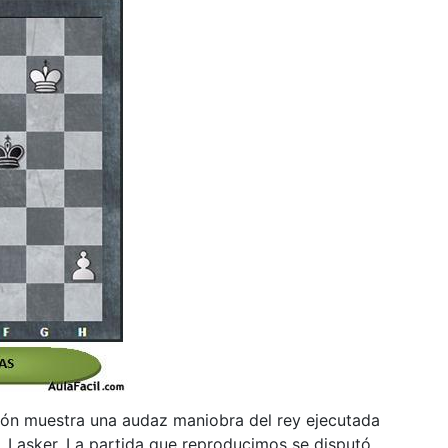
ión muestra una audaz maniobra del rey ejecutada
 Lasker. La partida que reproducimos se disputó