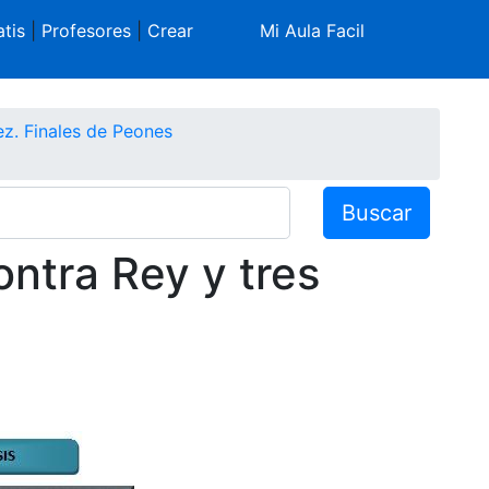
tis
|
Profesores
|
Crear
Mi Aula Facil
ez. Finales de Peones
Buscar
ontra Rey y tres