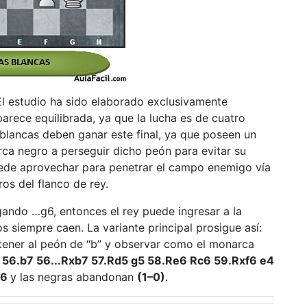
El estudio ha sido elaborado exclusivamente
parece equilibrada, ya que la lucha es de cuatro
 blancas deben ganar este final, ya que poseen un
rca negro a perseguir dicho peón para evitar su
ede aprovechar para penetrar el campo enemigo vía
os del flanco de rey.
ugando …g6, entonces el rey puede ingresar a la
s siempre caen. La variante principal prosigue así:
tener al peón de “b” y observar como el monarca
56.b7 56...Rxb7 57.Rd5 g5 58.Re6 Rc6 59.Rxf6 e4
h6
y las negras abandonan
(1–0)
.