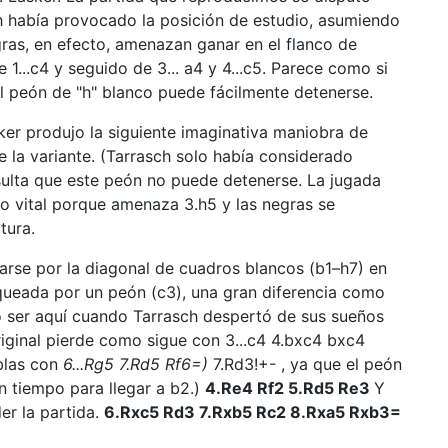
ch había provocado la posición de estudio, asumiendo
ras, en efecto, amenazan ganar en el flanco de
1...c4 y seguido de 3... a4 y 4...c5. Parece como si
l peón de "h" blanco puede fácilmente detenerse.
ker produjo la siguiente imaginativa maniobra de
e la variante. (Tarrasch solo había considerado
sulta que este peón no puede detenerse. La jugada
po vital porque amenaza 3.h5 y las negras se
tura.
rse por la diagonal de cuadros blancos (b1–h7) en
loqueada por un peón (c3), una gran diferencia como
 ser aquí cuando Tarrasch despertó de sus sueños
riginal pierde como sigue con 3...c4 4.bxc4 bxc4
blas con
6...Rg5 7.Rd5 Rf6=)
7.Rd3!+- , ya que el peón
n tiempo para llegar a b2.)
4.Re4 Rf2 5.Rd5 Re3
Y
er la partida.
6.Rxc5 Rd3 7.Rxb5 Rc2 8.Rxa5 Rxb3=