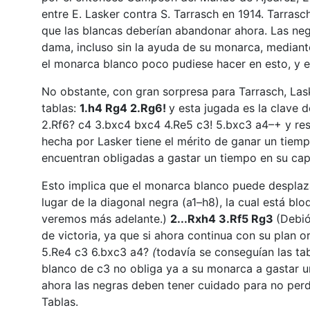
entre E. Lasker contra S. Tarrasch en 1914. Tarras
que las blancas deberían abandonar ahora. Las neg
dama, incluso sin la ayuda de su monarca, mediante 
el monarca blanco poco pudiese hacer en esto, y e
No obstante, con gran sorpresa para Tarrasch, Las
tablas:
1.h4 Rg4 2.Rg6!
y esta jugada es la clave d
2.Rf6? c4 3.bxc4 bxc4 4.Re5 c3! 5.bxc3 a4–+ y re
hecha por Lasker tiene el mérito de ganar un tiem
encuentran obligadas a gastar un tiempo en su cap
Esto implica que el monarca blanco puede desplaza
lugar de la diagonal negra (a1–h8), la cual está b
veremos más adelante.)
2...Rxh4 3.Rf5 Rg3
(Debió
de victoria, ya que si ahora continua con su plan o
5.Re4 c3 6.bxc3 a4?
(
todavía se conseguían las ta
blanco de c3 no obliga ya a su monarca a gastar u
ahora las negras deben tener cuidado para no perd
Tablas.