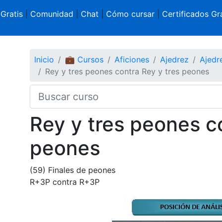
 Gratis
|
Comunidad
|
Chat
|
Cómo cursar
|
Certificados Gra
Inicio
💼 Cursos
Aficiones
Ajedrez
Ajedr
Rey y tres peones contra Rey y tres peones
Rey y tres peones c
peones
(59) Finales de peones
R+3P contra R+3P