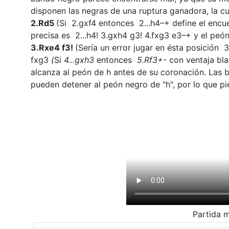
disponen las negras de una ruptura ganadora, la c
2.Rd5
(Si 2.gxf4 entonces 2...h4–+ define el encue
precisa es 2...h4! 3.gxh4 g3! 4.fxg3 e3–+ y el pe
3.Rxe4 f3!
(Sería un error jugar en ésta posición 
fxg3
(
Si
4...gxh3
entonces
5.Rf3+-
con ventaja bl
alcanza al peón de h antes de su coronación. Las 
pueden detener al peón negro de "h", por lo que pie
Partida m