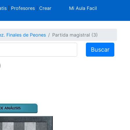
tis
|
Profesores
|
Crear
Mi Aula Facil
ez. Finales de Peones
Partida magistral (3)
Buscar
)