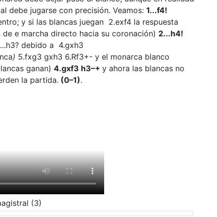
ual debe jugarse con precisión. Veamos:
1...f4!
ntro; y si las blancas juegan 2.exf4 la respuesta
ón de e marcha directo hacia su coronación)
2...h4!
3...h3? debido a 4.gxh3
anca
)
5.fxg3 gxh3 6.Rf3+- y el monarca blanco
blancas ganan)
4.gxf3 h3–+
y ahora las blancas no
rden la partida.
(0–1)
.
agistral (3)