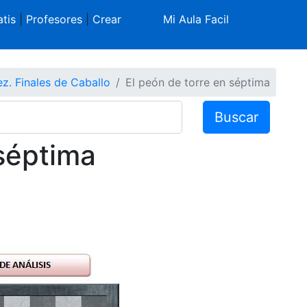
tis
|
Profesores
|
Crear
Mi Aula Facil
ez. Finales de Caballo
El peón de torre en séptima
Buscar
 séptima