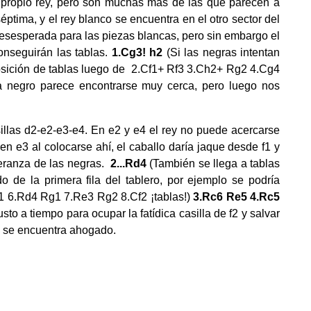
propio rey, pero son muchas más de las que parecen a
éptima, y el rey blanco se encuentra en el otro sector del
 desesperada para las piezas blancas, pero sin embargo el
conseguirán las tablas.
1.Cg3! h2
(Si las negras intentan
posición de tablas luego de 2.Cf1+ Rf3 3.Ch2+ Rg2 4.Cg4
 negro parece encontrarse muy cerca, pero luego nos
sillas d2-e2-e3-e4. En e2 y e4 el rey no puede acercarse
en e3 al colocarse ahí, el caballo daría jaque desde f1 y
eranza de las negras.
2...Rd4
(También se llega a tablas
do de la primera fila del tablero, por ejemplo se podría
1 6.Rd4 Rg1 7.Re3 Rg2 8.Cf2 ¡tablas!)
3.Rc6 Re5 4.Rc5
usto a tiempo para ocupar la fatídica casilla de f2 y salvar
o se encuentra ahogado.