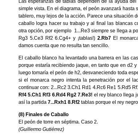
Las esperanzas de tablas dependen de la ayuda del 
simple vista. En el diagrama, el peón avanzará hasta s
tablero, muy lejos de la acción. Parece una situación
caballo logra hacer su trabajo y al final las blancas 
otra opción, por ejemplo 1...Re3 siempre se llega a 
Rg3 5.Ce3 Rf2 6.Cg4+ y ¡tablas!)
2.Rb7
El monarca
damos cuenta que no resulta tan sencillo.
El caballo blanco ha levantado una barrera en las ca
porque estaría recibiendo jaque, en tanto que en d2 y 
luego tomaría el peón de h2, desvaneciendo toda esp
si el monarca negro intenta la penetración por el la
continuar con: 2...Rc2 3.Ch1 Rd1 4.Rc6 Re1 5.Rd5 Rf
Rf4 5.Ch1 Rf3 6.Rd4 Rg2 7.Re3!
el rey blanco llega j
así la partida
7...Rxh1 8.Rf2
tablas porque el rey negr
(8) Finales de Caballo
El peón de torre en séptima. Caso 2.
(Guillermo Gutiérrez)