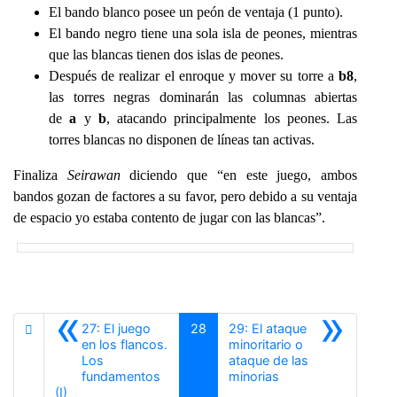
El bando blanco posee un peón de ventaja (1 punto).
El bando negro tiene una sola isla de peones, mientras
que las blancas tienen dos islas de peones.
Después de realizar el enroque y mover su torre a
b8
,
las torres negras dominarán las columnas abiertas
de
a
y
b
, atacando principalmente los peones. Las
torres blancas no disponen de líneas tan activas.
Finaliza
Seirawan
diciendo que “en este juego, ambos
bandos gozan de factores a su favor, pero debido a su ventaja
de espacio yo estaba contento de jugar con las blancas”.
«
»
27: El juego
28
29: El ataque
en los flancos.
minoritario o
Los
ataque de las
Siguiente
fundamentos
minorias
Anterior
(I)