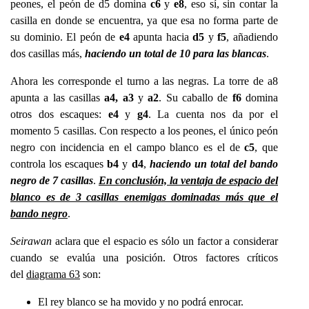
peones, el peón de d5 domina
c6
y
e8
, eso sí, sin contar la
casilla en donde se encuentra, ya que esa no forma parte de
su dominio. El peón de
e4
apunta hacia
d5
y
f5
, añadiendo
dos casillas más,
haciendo un total de 10 para las blancas
.
Ahora les corresponde el turno a las negras. La torre de a8
apunta a las casillas
a4, a3
y
a2
. Su caballo de
f6
domina
otros dos escaques:
e4
y
g4
. La cuenta nos da por el
momento 5 casillas. Con respecto a los peones, el único peón
negro con incidencia en el campo blanco es el de
c5
, que
controla los escaques
b4
y
d4
,
haciendo un total del bando
negro de 7 casillas
.
En conclusión, la ventaja de espacio del
blanco es de 3 casillas enemigas dominadas más que el
bando negro
.
Seirawan
aclara que el espacio es sólo un factor a considerar
cuando se evalúa una posición. Otros factores críticos
del
diagrama 63
son:
El rey blanco se ha movido y no podrá enrocar.