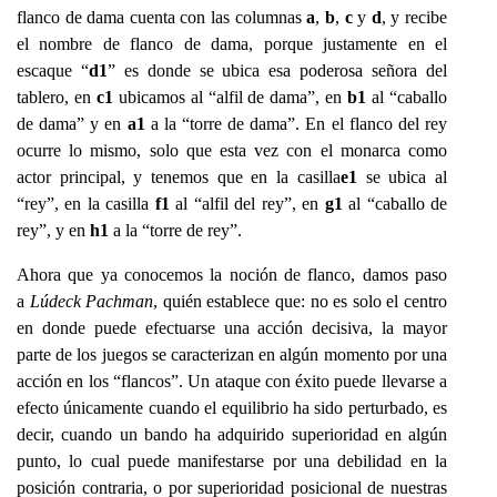
flanco de dama cuenta con las columnas
a
,
b
,
c
y
d
, y recibe
el nombre de flanco de dama, porque justamente en el
escaque “
d1
” es donde se ubica esa poderosa señora del
tablero, en
c1
ubicamos al “alfil de dama”, en
b1
al “caballo
de dama” y en
a1
a la “torre de dama”. En el flanco del rey
ocurre lo mismo, solo que esta vez con el monarca como
actor principal, y tenemos que en la casilla
e1
se ubica al
“rey”, en la casilla
f1
al “alfil del rey”, en
g1
al “caballo de
rey”, y en
h1
a la “torre de rey”.
Ahora que ya conocemos la noción de flanco, damos paso
a
Lúdeck Pachman
, quién establece que: no es solo el centro
en donde puede efectuarse una acción decisiva, la mayor
parte de los juegos se caracterizan en algún momento por una
acción en los “flancos”. Un ataque con éxito puede llevarse a
efecto únicamente cuando el equilibrio ha sido perturbado, es
decir, cuando un bando ha adquirido superioridad en algún
punto, lo cual puede manifestarse por una debilidad en la
posición contraria, o por superioridad posicional de nuestras