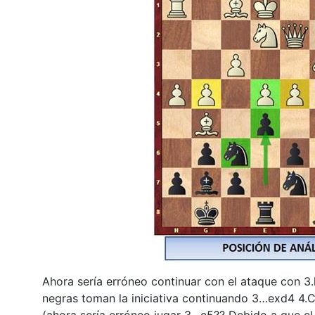
Ahora sería erróneo continuar con el ataque con 3.
negras toman la iniciativa continuando 3…exd4 4.C
(ahora sería erróneo jugar 3…c5?? Debido a que el 