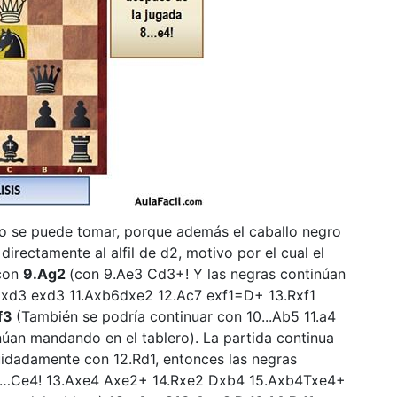
no se puede tomar, porque además el caballo negro
irectamente al alfil de d2, motivo por el cual el
 con
9.Ag2
(con 9.Ae3 Cd3+! Y las negras continúan
.Dxd3 exd3 11.Axb6dxe2 12.Ac7 exf1=D+ 13.Rxf1
xf3
(También se podría continuar con 10...Ab5 11.a4
úan mandando en el tablero). La partida continua
uidadamente con 12.Rd1, entonces las negras
12…Ce4! 13.Axe4 Axe2+ 14.Rxe2 Dxb4 15.Axb4Txe4+