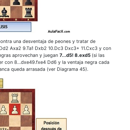
contra una desventaja de peones y tratar de
8.Dd2 Axa2 9.Ta1 Dxb2 10.Dc3 Dxc3+ 11.Cxc3 y con
negras aprovechan y juegan
7...d5! 8.exd5
(si las
er con 8…dxe49.fxe4 Dd6 y la ventaja negra cada
lanca queda arrasada (ver Diagrama 45).