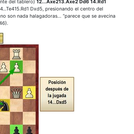
nte del tablero)
12...Axe213.Axe2 Dd6 14.Rd1
14...Te415.Rd1 Dxd5, presionando el centro del
o no son nada halagadoras… “parece que se avecina
46).