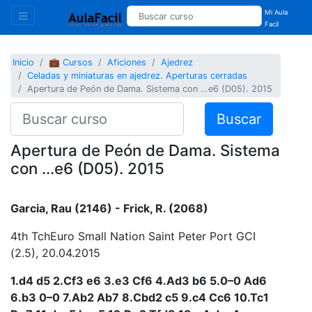
Mi Aula
Facil
Inicio
💼 Cursos
Aficiones
Ajedrez
Celadas y miniaturas en ajedrez. Aperturas cerradas
Apertura de Peón de Dama. Sistema con …e6 (D05). 2015
Buscar
Apertura de Peón de Dama. Sistema
con …e6 (D05). 2015
Garcia, Rau (2146) - Frick, R. (2068)
4th TchEuro Small Nation Saint Peter Port GCI
(2.5), 20.04.2015
1.d4 d5 2.Cf3 e6 3.e3 Cf6 4.Ad3 b6 5.0–0 Ad6
6.b3 0–0 7.Ab2 Ab7 8.Cbd2 c5 9.c4 Cc6 10.Tc1