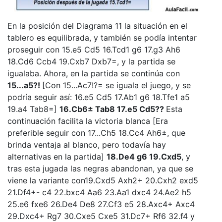
En la posición del Diagrama 11 la situación en el
tablero es equilibrada, y también se podía intentar
proseguir con 15.e5 Cd5 16.Tcd1 g6 17.g3 Ah6
18.Cd6 Ccb4 19.Cxb7 Dxb7=, y la partida se
igualaba. Ahora, en la partida se continúa con
15...a5?!
[Con 15...Ac7!?= se iguala el juego, y se
podría seguir así: 16.e5 Cd5 17.Ab1 g6 18.Tfe1 a5
19.a4 Tab8=]
16.Cb6± Tab8 17.e5 Cd5??
Esta
continuación facilita la victoria blanca [Era
preferible seguir con 17...Ch5 18.Cc4 Ah6±, que
brinda ventaja al blanco, pero todavía hay
alternativas en la partida]
18.De4 g6 19.Cxd5
, y
tras esta jugada las negras abandonan, ya que se
viene la variante con19.Cxd5 Axh2+ 20.Cxh2 exd5
21.Df4+- c4 22.bxc4 Aa6 23.Aa1 dxc4 24.Ae2 h5
25.e6 fxe6 26.De4 De8 27.Cf3 e5 28.Axc4+ Axc4
29.Dxc4+ Rg7 30.Cxe5 Cxe5 31.Dc7+ Rf6 32.f4 y