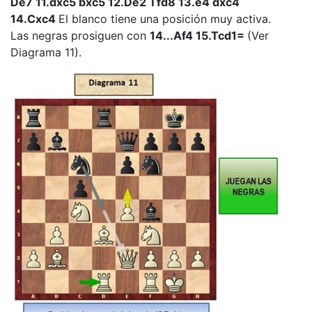
De7 11.dxc5 bxc5 12.De2 Tfd8 13.e4 dxc4
14.Cxc4
El blanco tiene una posición muy activa.
Las negras prosiguen con
14...Af4 15.Tcd1=
(Ver
Diagrama 11).