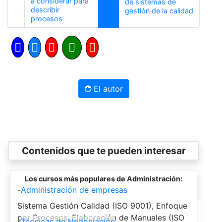
a considerar para
de sistemas de
describir
Siguient
gestión de la calidad
Anterior
procesos
El autor
Contenidos que te pueden interesar
Los cursos más populares de Administración:
-
Administración de empresas
-
Sistema Gestión Calidad (ISO 9001), Enfoque
por Procesos, Elaboración de Manuales (ISO
-
Técnicas de Negociación