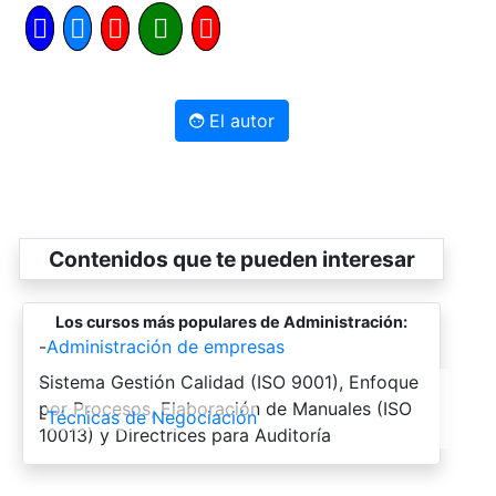
El autor
Contenidos que te pueden interesar
Los cursos más populares de Administración:
-
Administración de empresas
-
Sistema Gestión Calidad (ISO 9001), Enfoque
por Procesos, Elaboración de Manuales (ISO
-
Técnicas de Negociación
10013) y Directrices para Auditoría