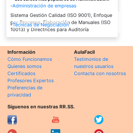
-
Administración de empresas
-
Sistema Gestión Calidad (ISO 9001), Enfoque
por Procesos, Elaboración de Manuales (ISO
-
Técnicas de Negociación
10013) y Directrices para Auditoría
Información
AulaFacil
Cómo Funcionamos
Testimonios de
Quienes somos
nuestros usuarios
Certificados
Contacta con nosotros
Profesores Expertos
Preferencias de
privacidad
Síguenos en nuestras RR.SS.