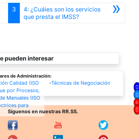
»
3
4: ¿Cuáles son los servicios
Siguiente
que presta el IMSS?
e pueden interesar
ares de Administración:
ión Calidad (ISO
-
Técnicas de Negociación
ue por Procesos,
de Manuales (ISO
ectrices para
Síguenos en nuestras RR.SS.