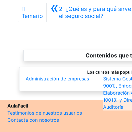
«
2: ¿Qué es y para qué sirve
Anterior
Temario
el seguro social?
Contenidos que t
Los cursos más popul
-
Administración de empresas
-
Sistema Gest
9001), Enfoq
Elaboración 
10013) y Dir
AulaFacil
Auditoría
Testimonios de nuestros usuarios
Contacta con nosotros