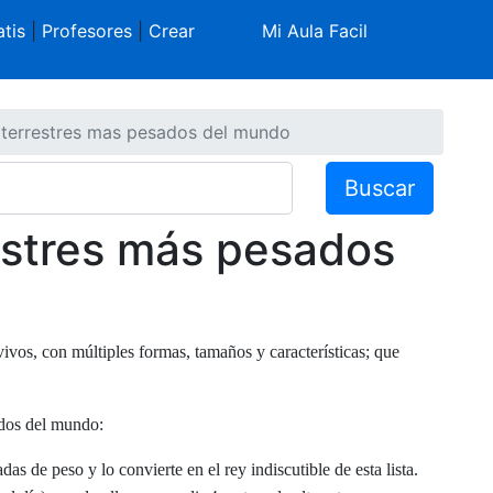
tis
|
Profesores
|
Crear
Mi Aula Facil
 terrestres mas pesados del mundo
Buscar
estres más pesados
ivos, con múltiples formas, tamaños y características; que
ados del mundo:
das de peso y lo convierte en el rey indiscutible de esta lista.