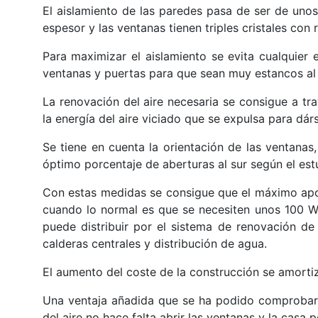
El aislamiento de las paredes pasa de ser de uno
espesor y las ventanas tienen triples cristales con
Para maximizar el aislamiento se evita cualquier e
ventanas y puertas para que sean muy estancos al 
La renovación del aire necesaria se consigue a t
la energía del aire viciado que se expulsa para dárs
Se tiene en cuenta la orientación de las ventanas
óptimo porcentaje de aberturas al sur según el est
Con estas medidas se consigue que el máximo apo
cuando lo normal es que se necesiten unos 100 W/
puede distribuir por el sistema de renovación de
calderas centrales y distribución de agua.
El aumento del coste de la construcción se amort
Una ventaja añadida que se ha podido comprobar c
del aire no hace falta abrir las ventanas y la cas