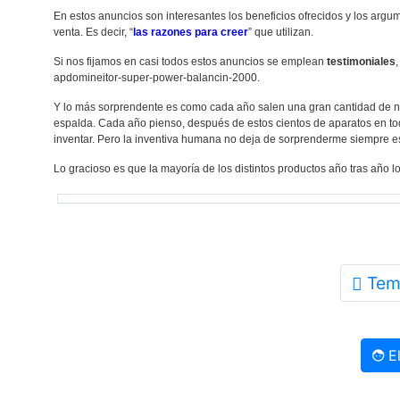
En estos anuncios son interesantes los beneficios ofrecidos y los argum
venta. Es decir, “
las razones para creer
” que utilizan.
Si nos fijamos en casi todos estos anuncios se emplean
testimoniales
apdomineitor-super-power-balancin-2000.
Y lo más sorprendente es como cada año salen una gran cantidad de nue
espalda. Cada año pienso, después de estos cientos de aparatos en tod
inventar. Pero la inventiva humana no deja de sorprenderme siempre es 
Lo gracioso es que la mayoría de los distintos productos año tras año 
Tem
El