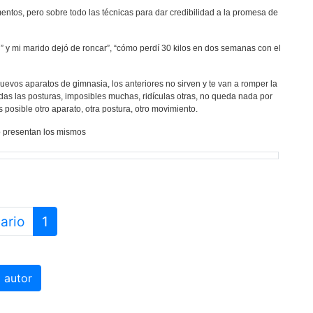
entos, pero sobre todo las técnicas para dar credibilidad a la promesa de
, ” y mi marido dejó de roncar”, “cómo perdí 30 kilos en dos semanas con el
vos aparatos de gimnasia, los anteriores no sirven y te van a romper la
as las posturas, imposibles muchas, ridículas otras, no queda nada por
posible otro aparato, otra postura, otro movimiento.
lo presentan los mismos
ario
1
 autor