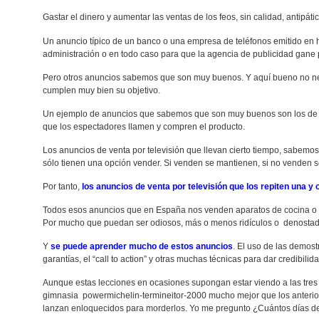
Gastar el dinero y aumentar las ventas de los feos, sin calidad, antipát
Un anuncio típico de un banco o una empresa de teléfonos emitido en 
administración o en todo caso para que la agencia de publicidad gane 
Pero otros anuncios sabemos que son muy buenos. Y aquí bueno no nec
cumplen muy bien su objetivo.
Un ejemplo de anuncios que sabemos que son muy buenos son los de ve
que los espectadores llamen y compren el producto.
Los anuncios de venta por televisión que llevan cierto tiempo, sabem
sólo tienen una opción vender. Si venden se mantienen, si no venden se
Por tanto,
los anuncios de venta por televisión que los repiten una y
Todos esos anuncios que en España nos venden aparatos de cocina o d
Por mucho que puedan ser odiosos, más o menos ridículos o denostado
Y
se puede aprender mucho de estos anuncios
. El uso de las demostr
garantías, el “call to action” y otras muchas técnicas para dar credibil
Aunque estas lecciones en ocasiones supongan estar viendo a las tre
gimnasia powermichelin-termineitor-2000 mucho mejor que los anteriore
lanzan enloquecidos para morderlos. Yo me pregunto ¿Cuántos días de 