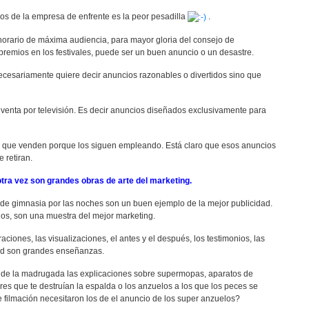
icos de la empresa de enfrente es la peor pesadilla
.
horario de máxima audiencia, para mayor gloria del consejo de
premios en los festivales, puede ser un buen anuncio o un desastre.
esariamente quiere decir anuncios razonables o divertidos sino que
nta por televisión. Es decir anuncios diseñados exclusivamente para
os que venden porque los siguen empleando. Está claro que esos anuncios
 retiran.
 otra vez son grandes obras de arte del marketing.
e gimnasia por las noches son un buen ejemplo de la mejor publicidad.
s, son una muestra del mejor marketing.
aciones, las visualizaciones, el antes y el después, los testimonios, las
idad son grandes enseñanzas.
s de la madrugada las explicaciones sobre supermopas, aparatos de
s que te destruían la espalda o los anzuelos a los que los peces se
filmación necesitaron los de el anuncio de los super anzuelos?