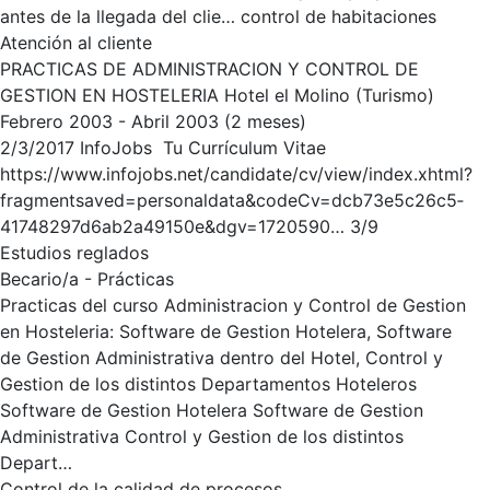
antes de la llegada del clie… control de habitaciones
Atención al cliente
PRACTICAS DE ADMINISTRACION Y CONTROL DE
GESTION EN HOSTELERIA Hotel el Molino (Turismo)
Febrero 2003 - Abril 2003 (2 meses)
2/3/2017 InfoJobs ­ Tu Currículum Vitae
https://www.infojobs.net/candidate/cv/view/index.xhtml?
fragment­saved=personal­data&codeCv=dcb73e5c­26c5­
4174­8297­d6ab2a49150e&dgv=1720590… 3/9
Estudios reglados
Becario/a - Prácticas
Practicas del curso Administracion y Control de Gestion
en Hosteleria: Software de Gestion Hotelera, Software
de Gestion Administrativa dentro del Hotel, Control y
Gestion de los distintos Departamentos Hoteleros
Software de Gestion Hotelera Software de Gestion
Administrativa Control y Gestion de los distintos
Depart…
Control de la calidad de procesos