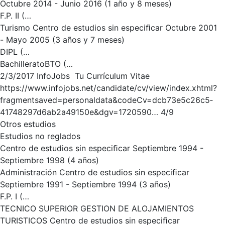
Octubre 2014 - Junio 2016 (1 año y 8 meses)
F.P. II (…
Turismo Centro de estudios sin especiﬁcar Octubre 2001
- Mayo 2005 (3 años y 7 meses)
DIPL (…
BachilleratoBTO (…
2/3/2017 InfoJobs ­ Tu Currículum Vitae
https://www.infojobs.net/candidate/cv/view/index.xhtml?
fragment­saved=personal­data&codeCv=dcb73e5c­26c5­
4174­8297­d6ab2a49150e&dgv=1720590… 4/9
Otros estudios
Estudios no reglados
Centro de estudios sin especiﬁcar Septiembre 1994 -
Septiembre 1998 (4 años)
Administración Centro de estudios sin especiﬁcar
Septiembre 1991 - Septiembre 1994 (3 años)
F.P. I (…
TECNICO SUPERIOR GESTION DE ALOJAMIENTOS
TURISTICOS Centro de estudios sin especiﬁcar