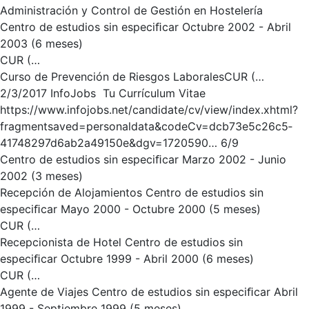
Administración y Control de Gestión en Hostelería
Centro de estudios sin especiﬁcar Octubre 2002 - Abril
2003 (6 meses)
CUR (…
Curso de Prevención de Riesgos LaboralesCUR (…
2/3/2017 InfoJobs ­ Tu Currículum Vitae
https://www.infojobs.net/candidate/cv/view/index.xhtml?
fragment­saved=personal­data&codeCv=dcb73e5c­26c5­
4174­8297­d6ab2a49150e&dgv=1720590… 6/9
Centro de estudios sin especiﬁcar Marzo 2002 - Junio
2002 (3 meses)
Recepción de Alojamientos Centro de estudios sin
especiﬁcar Mayo 2000 - Octubre 2000 (5 meses)
CUR (…
Recepcionista de Hotel Centro de estudios sin
especiﬁcar Octubre 1999 - Abril 2000 (6 meses)
CUR (…
Agente de Viajes Centro de estudios sin especiﬁcar Abril
1999 - Septiembre 1999 (5 meses)