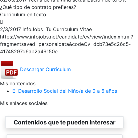
¿Qué tipo de contrato preﬁeres?
Curriculum en texto

2/3/2017 InfoJobs ­ Tu Currículum Vitae
https://www.infojobs.net/candidate/cv/view/index.xhtml?
fragment­saved=personal­data&codeCv=dcb73e5c­26c5­
4174­8297­d6ab2a49150e
Descargar Currículum
Mis contenidos
El Desarrollo Social del Niño/a de 0 a 6 años
Mis enlaces sociales
Contenidos que te pueden interesar