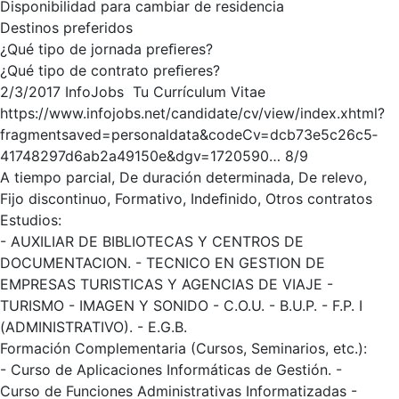
Disponibilidad para cambiar de residencia
Destinos preferidos
¿Qué tipo de jornada preﬁeres?
¿Qué tipo de contrato preﬁeres?
2/3/2017 InfoJobs ­ Tu Currículum Vitae
https://www.infojobs.net/candidate/cv/view/index.xhtml?
fragment­saved=personal­data&codeCv=dcb73e5c­26c5­
4174­8297­d6ab2a49150e&dgv=1720590… 8/9
A tiempo parcial, De duración determinada, De relevo,
Fijo discontinuo, Formativo, Indeﬁnido, Otros contratos
Estudios:
- AUXILIAR DE BIBLIOTECAS Y CENTROS DE
DOCUMENTACION. - TECNICO EN GESTION DE
EMPRESAS TURISTICAS Y AGENCIAS DE VIAJE -
TURISMO - IMAGEN Y SONIDO - C.O.U. - B.U.P. - F.P. I
(ADMINISTRATIVO). - E.G.B.
Formación Complementaria (Cursos, Seminarios, etc.):
- Curso de Aplicaciones Informáticas de Gestión. -
Curso de Funciones Administrativas Informatizadas -