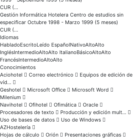
CUR (…
Gestión Informática Hotelera Centro de estudios sin
especiﬁcar Octubre 1998 - Marzo 1999 (5 meses)
CUR (…
Idiomas
HabladoEscritoLeído EspañolNativoAltoAlto
InglésIntermedioAltoAlto ItalianoBásicoAltoAlto
FrancésIntermedioAltoAlto
Conocimientos
Aciohotel  Correo electrónico  Equipos de edición de
víd… 
Geshotel  Microsoft Oﬃce  Microsoft Word 
Milenium 
Navihotel  Oﬁhotel  Oﬁmática  Oracle 
Procesadores de texto  Producción y edición mult… 
Uso de bases de datos  Uso de Windows 
AZHostelería 
Hojas de cálculo  Orión  Presentaciones gráﬁcas 