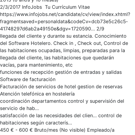
2/3/2017 InfoJobs ­ Tu Currículum Vitae
https://www.infojobs.net/candidate/cv/view/index.xhtml?
fragment­saved=personal­data&codeCv=dcb73e5c­26c5­
4174­8297­d6ab2a49150e&dgv=1720590… 2/9
llegada del cliente y durante su estancia. Conocimiento
del Software Hotelero. Check in , Check out, Control de
las habitaciones ocupadas, limpias, preparadas para la
llegada del cliente, las habitaciones que quedarán
vacías, para mantenimiento, etc
funciones de recepción gestión de entradas y salidas
Software de facturación
Facturación de servicios de hotel gestion de reservas
Atención telefónica en hostelería
coordinación departamentos control y supervisión del
servicio de hab…
satisfacción de las necesidades del clien… control de
habitaciones según caracterís…
450 € - 600 € Bruto/mes (No visible) Empleado/a