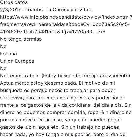
Otros datos
2/3/2017 InfoJobs ­ Tu Currículum Vitae
https://www.infojobs.net/candidate/cv/view/index.xhtml?
fragment­saved=personal­data&codeCv=dcb73e5c­26c5­
4174­8297­d6ab2a49150e&dgv=1720590… 7/9
No tengo permiso
No
España
Unión Europea
No
No tengo trabajo (Estoy buscando trabajo activamente)
Actualmente estoy desempleada. El motivo de mi
búsqueda es porque necesito trabajar para poder
sobrevivir, para obtener unos ingresos, y poder hacer
frente a los gastos de la vida cotidiana, del día a día. Sin
dinero no podemos comprar comida, ropa. Sin dinero no
puedes meterte en un piso, ya que no puedes pagar
gastos de luz ni agua etc. Sin un trabajo no puedes
hacer nada, yo hoy tengo a mis padres, pero el día de