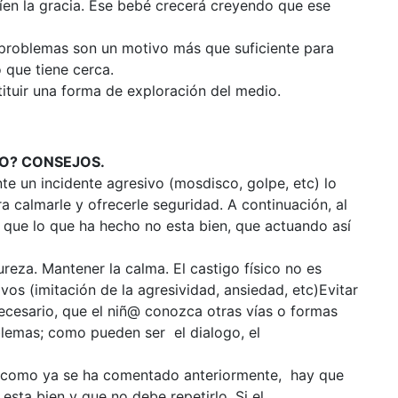
 ríen la gracia. Ese bebé crecerá creyendo que ese
 problemas son un motivo más que suficiente para
 que tiene cerca.
ituir una forma de exploración del medio.
O? CONSEJOS.
nte un incidente agresivo (mosdisco, golpe, etc) lo
 calmarle y ofrecerle seguridad. A continuación, al
 que lo que ha hecho no esta bien, que actuando así
.
reza. Mantener la calma. El castigo físico no es
vos (imitación de la agresividad, ansiedad, etc)Evitar
ecesario, que el niñ@ conozca otras vías o formas
oblemas; como pueden ser el dialogo, el
 y como ya se ha comentado anteriormente, hay que
esta bien y que no debe repetirlo. Si el