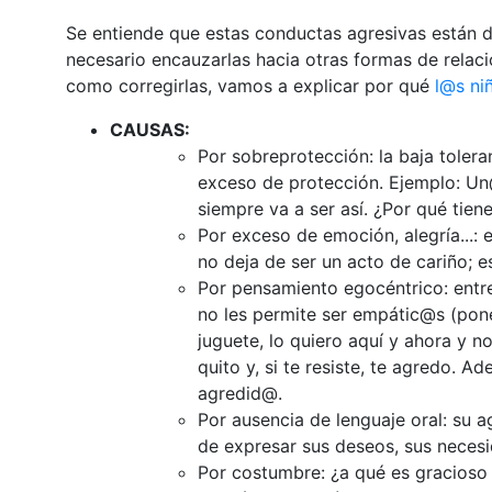
Se entiende que estas conductas agresivas están d
necesario encauzarlas hacia otras formas de relac
como corregirlas, vamos a explicar por qué
l@s
ni
CAUSAS:
Por sobreprotección: la baja tolera
exceso de protección. Ejemplo: Un
siempre va a ser así. ¿Por qué tien
Por exceso de emoción, alegría...:
no deja de ser un acto de cariño; 
Por pensamiento egocéntrico: entr
no les permite ser empátic@s (pone
juguete, lo quiero aquí y ahora y n
quito y, si te resiste, te agredo. 
agredid@.
Por ausencia de lenguaje oral: su 
de expresar sus deseos, sus necesi
Por costumbre: ¿a qué es gracioso