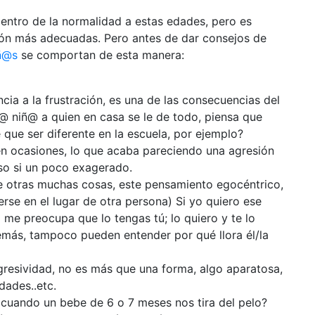
entro de la normalidad a estas edades, pero es
ión más adecuadas. Pero antes de dar consejos de
ñ@s
se comportan de esta manera:
ncia a la frustración, es una de las consecuencias del
@ niñ@ a quien en casa se le de todo, piensa que
e que ser diferente en la escuela, por ejemplo?
 en ocasiones, lo que acaba pareciendo una agresión
eso si un poco exagerado.
e otras muchas cosas, este pensamiento egocéntrico,
rse en el lugar de otra persona) Si yo quiero ese
o me preocupa que lo tengas tú; lo quiero y te lo
Además, tampoco pueden entender por qué llora él/la
agresividad, no es más que una forma, algo aparatosa,
dades..etc.
 cuando un bebe de 6 o 7 meses nos tira del pelo?