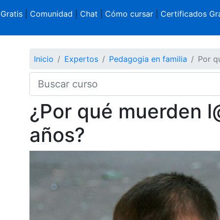
 Gratis
|
Comunidad
|
Chat
|
Cómo cursar
|
Certificados Gra
Inicio
Expertos
Pedagogia en familia
Por q
¿Por qué muerden l
años?