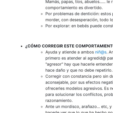
Mamás, papas, tíos, abuelos...... le
comportamiento es divertido.
Por problemas de dentición: estos
morder, con desesperación, todo lo
Por explorar: en bebés puede const
¿CÓMO CORREGIR ESTE COMPORTAMIENT
Ayuda y atiende a ambos
niñ@s
. A
primero es atender al agredid@ para
"agresor" hay que hacerle entender
hace daño y que no debe repetirlo
Corregir con constancia pero sin du
aconsejable, por sus efectos negati
ofrecerles modelos agresivos. Es n
para solucionar los conflictos, pr
razonamiento.
Ante un mordisco, arañazo... etc,
hacerle ver que lo que ha hecho no 