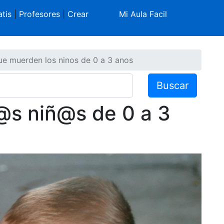
tis
|
Profesores
|
Crear
Mi Aula Facil
ue muerden los ninos de 0 a 3 anos
Buscar
@s niñ@s de 0 a 3