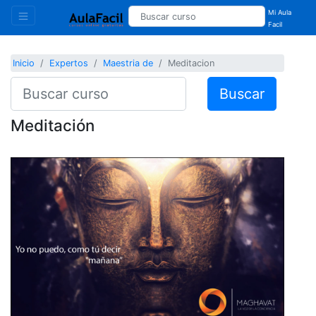
Mi Aula
Facil
Inicio
Expertos
Maestria de
Meditacion
Buscar
Meditación