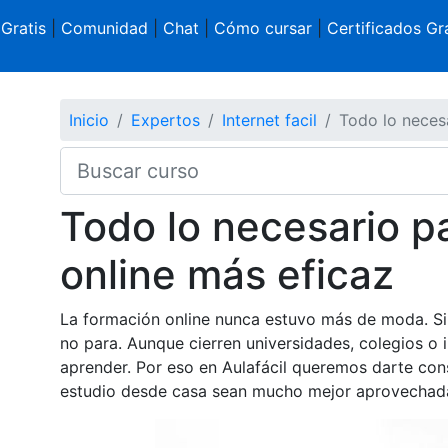
 Gratis
|
Comunidad
|
Chat
|
Cómo cursar
|
Certificados Gra
Inicio
Expertos
Internet facil
Todo lo neces
Todo lo necesario p
online más eficaz
La formación online nunca estuvo más de moda. Si
no para. Aunque cierren universidades, colegios o 
aprender. Por eso en Aulafácil queremos darte cons
estudio desde casa sean mucho mejor aprovechad