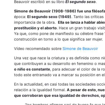
Beauvoir escribió en su libro
El segundo sexo
.
Simone de Beauvoir (1908-1986) fue una filósof
época:
El segundo sexo (1949)
. Tanto las crítica
importancia de la obra.
Ella se lanza a hablar ab
prostitución y el aborto
. Hace un gran trabajo visi
Ya que, como pone de manifiesto su célebre frase “
construcción en torno a lo que significa ser mujer.
Vídeo recomendado sobre
Simone de Beauvoir
Una vez que nace la criatura y es definida como 
que contribuyen a su desarrollo en femenino o masc
o niño es constante
, para adecuar el color de la ro
todo este entramado va a marcar su posición en e
En la actualidad, en casi todas las sociedades oc
relación a la igualdad formal.
A pesar de esto, nue
que corroboran que esa igualdad de derechos, op
“los hombres afirman casi de buena fe que l