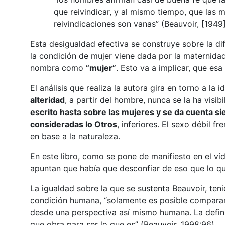
que reivindicar, y al mismo tiempo, que las 
reivindicaciones son vanas” (Beauvoir, [1949
Esta desigualdad efectiva se construye sobre la di
la condición de mujer viene dada por la maternidad
nombra como
“mujer”
. Esto va a implicar, que esa
El análisis que realiza la autora gira en torno a la 
alteridad
, a partir del hombre, nunca se la ha vis
escrito hasta sobre las mujeres y se da cuenta 
consideradas lo Otros
, inferiores. El sexo débil f
en base a la naturaleza.
En este libro, como se pone de manifiesto en el v
apuntan que había que desconfiar de eso que lo qu
La igualdad sobre la que se sustenta Beauvoir, tenie
condición humana, “solamente es posible compara
desde una perspectiva así mismo humana. La defini
que obra para ser lo que es” (Beauvoir, 1998:96).