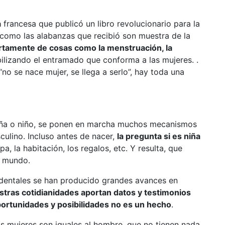
a
francesa que publicó un libro revolucionario para la
s como las alabanzas que recibió son muestra de la
iertamente de cosas como la menstruación, la
bilizando el entramado que conforma a las mujeres. .
no se nace mujer, se llega a serlo”, hay toda una
niña o niño, se ponen en marcha muchos mecanismos
ulino. Incluso antes de nacer,
la pregunta si es niña
pa, la habitación, los regalos, etc. Y resulta, que
l mundo.
cidentales se han producido grandes avances en
stras cotidianidades aportan datos y testimonios
ortunidades y posibilidades no es un hecho
.
as mujeres son iguales al hombre, que no tienen nada