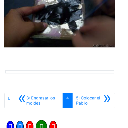
«
»
3: Engrasar los
4
5: Colocar el
Anterior
Siguiente
moldes
Pabilo