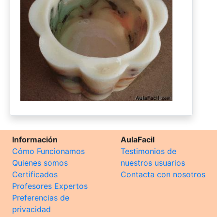
Información
AulaFacil
Cómo Funcionamos
Testimonios de
Quienes somos
nuestros usuarios
Certificados
Contacta con nosotros
Profesores Expertos
Preferencias de
privacidad