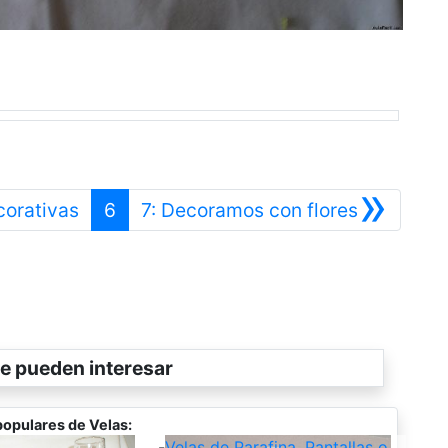
»
Anterior
Siguiente
corativas
6
7: Decoramos con flores
e pueden interesar
populares de Velas:
-
Velas de Parafina. Pantallas o