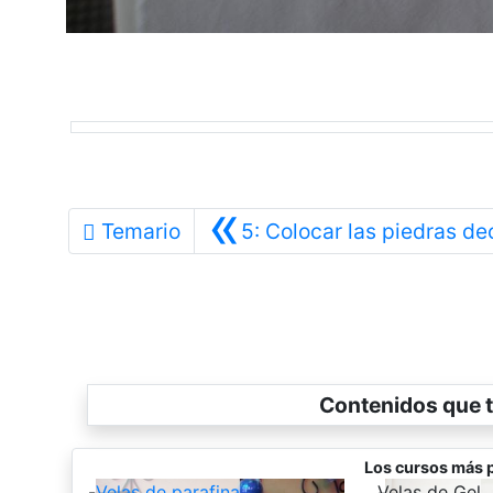
«
Temario
5: Colocar las piedras de
Contenidos que t
Los cursos más 
-
Velas de parafina
-
Velas de Gel