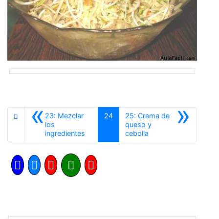
«
»
23: Mezclar
24
25: Crema de
los
queso y
Anterior
Siguiente
ingredientes
cebolla