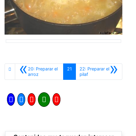
«
»
20: Preparar el
21
22: Preparar el
Anterior
Siguiente
arroz
pilaf