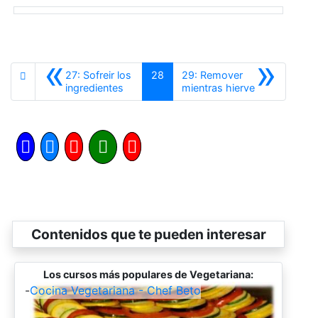
«
»
27: Sofreir los
28
29: Remover
Anterior
Siguiente
ingredientes
mientras hierve
Contenidos que te pueden interesar
Los cursos más populares de Vegetariana:
-
Cocina Vegetariana - Chef Beto