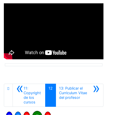
«
»
11:
12
13: Publicar el
Copyright
Curriculum Vitae
Siguiente
de los
del profesor
Anterior
cursos