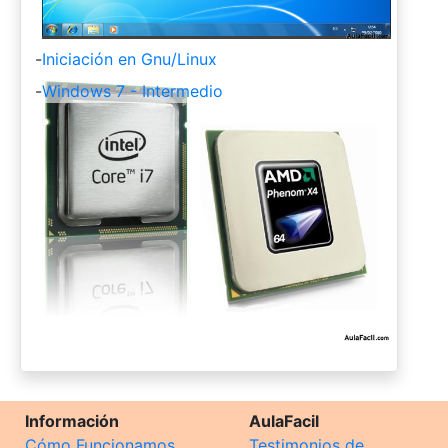
-
Iniciación en Gnu/Linux
-
Windows 7 - Intermedio
Información
AulaFacil
Cómo Funcionamos
Testimonios de