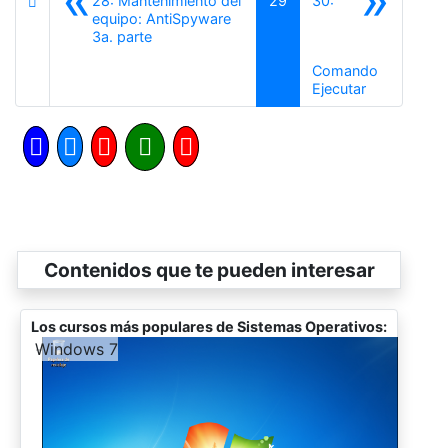
28: Mantenimiento del
29
30:
equipo: AntiSpyware
Anterior
3a. parte
Comando
Siguiente
Ejecutar
Contenidos que te pueden interesar
Los cursos más populares de Sistemas Operativos:
-
Windows 7