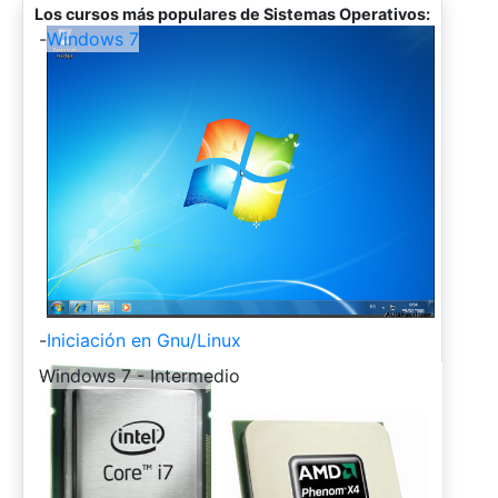
Los cursos más populares de Sistemas Operativos:
-
Windows 7
-
Iniciación en Gnu/Linux
-
Windows 7 - Intermedio