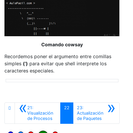
Comando cowsay
Recordemos poner el argumento entre comillas
simples
(')
para evitar que shell interprete los
caracteres especiales.
«
»
21:
22
23:
Visualización
Actualización
Anterior
Siguiente
de Procesos
de Paquetes