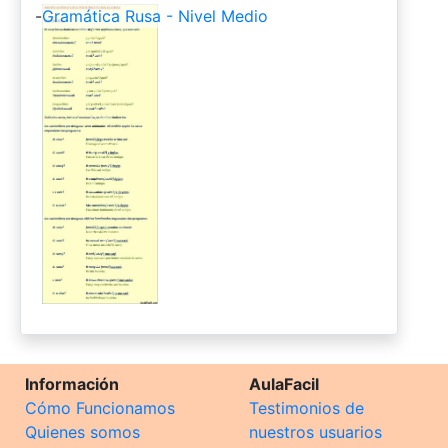
-
Gramática Rusa - Nivel Medio
Información
AulaFacil
Cómo Funcionamos
Testimonios de
Quienes somos
nuestros usuarios