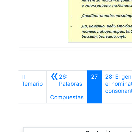
«
26:
27
28: El gén
Temario
Palabras
el nominat
consonant
Anterior
Compuestas