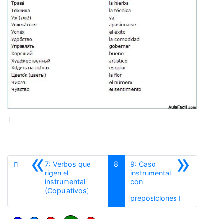
«
»
7: Verbos que
8
9: Caso
rigen el
instrumental
instrumental
con
Anterior
(Copulativos)
Siguiente
preposiciones I