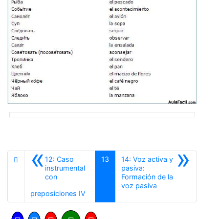
«
»
12: Caso
13
14: Voz activa y
instrumental
pasiva:
con
Formación de la
Siguiente
voz pasiva
Anterior
preposiciones IV