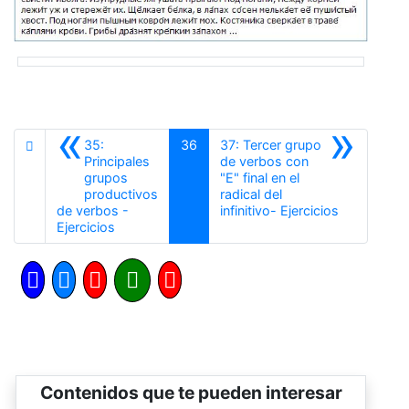
«
»
35:
36
37: Tercer grupo
Principales
de verbos con
grupos
"E" final en el
productivos
radical del
Siguiente
de verbos -
infinitivo- Ejercicios
Anterior
Ejercicios
Contenidos que te pueden interesar