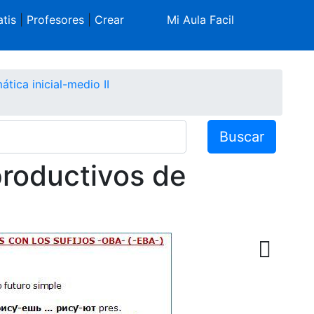
tis
|
Profesores
|
Crear
Mi Aula Facil
tica inicial-medio II
Buscar
productivos de