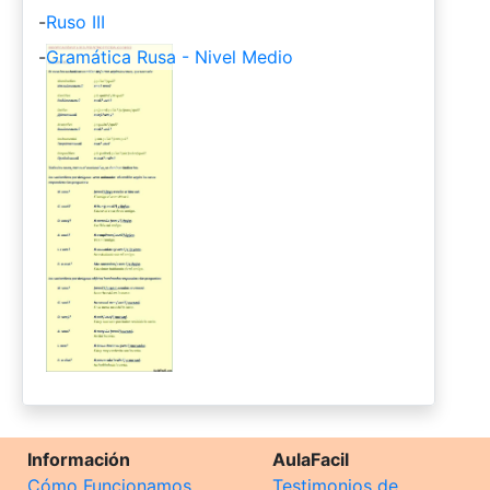
-
Ruso III
-
Gramática Rusa - Nivel Medio
Información
AulaFacil
Cómo Funcionamos
Testimonios de