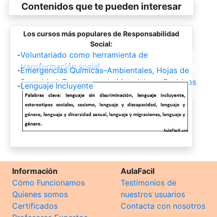
Contenidos que te pueden interesar
Los cursos más populares de Responsabilidad
Social:
-
Voluntariado como herramienta de
transformación social
-
Emergencias Químicas–Ambientales, Hojas de
Seguridad, Transporte de Materiales y Residuos
-
Lenguaje Incluyente
Peligrosos, Principios de Toxicología
Información
AulaFacil
Cómo Funcionamos
Testimonios de
Quienes somos
nuestros usuarios
Certificados
Contacta con nosotros