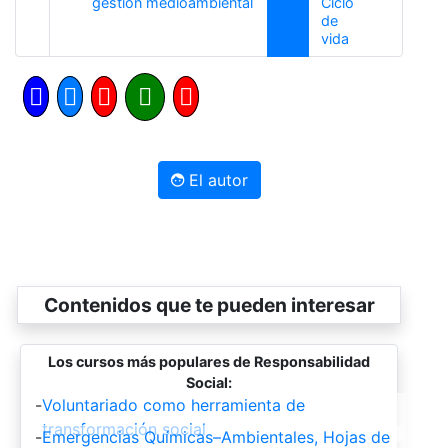
Anterior
gestión medioambiental
Ciclo
de
Siguiente
vida
El autor
Contenidos que te pueden interesar
Los cursos más populares de Responsabilidad
Social:
-
Voluntariado como herramienta de
transformación social
-
Emergencias Químicas–Ambientales, Hojas de