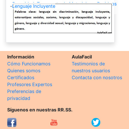
Seguridad, Transporte de Materiales y Residuos
-
Lenguaje Incluyente
Peligrosos, Principios de Toxicología
Información
AulaFacil
Cómo Funcionamos
Testimonios de
Quienes somos
nuestros usuarios
Certificados
Contacta con nosotros
Profesores Expertos
Preferencias de
privacidad
Síguenos en nuestras RR.SS.