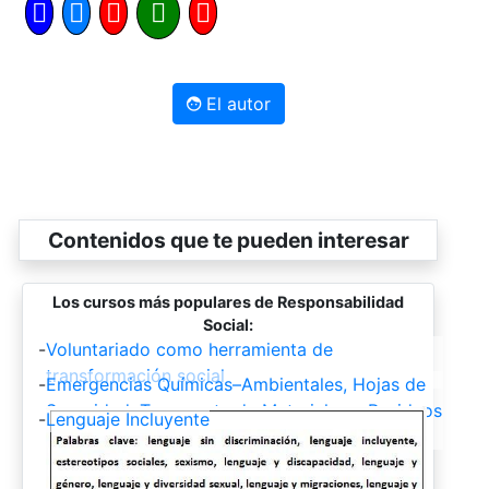
El autor
Contenidos que te pueden interesar
Los cursos más populares de Responsabilidad
Social:
-
Voluntariado como herramienta de
transformación social
-
Emergencias Químicas–Ambientales, Hojas de
Seguridad, Transporte de Materiales y Residuos
-
Lenguaje Incluyente
Peligrosos, Principios de Toxicología