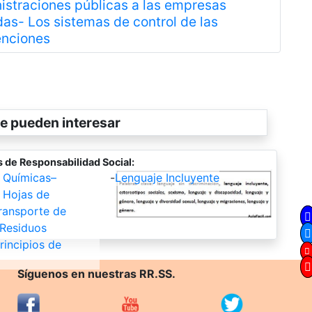
istraciones públicas a las empresas
das- Los sistemas de control de las
Siguiente
nciones
e pueden interesar
 de Responsabilidad Social:
 Químicas–
-
Lenguaje Incluyente
 Hojas de
ransporte de
 Residuos
rincipios de
Síguenos en nuestras RR.SS.