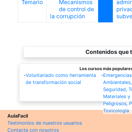
Temario
Mecanismos
admin
de control de
priva
Anterior
la corrupción
subve
Contenidos que t
Los cursos más populares
-
Voluntariado como herramienta
-
Emergencias
de transformación social
Ambientales,
Seguridad, T
Materiales y
Peligrosos, P
Toxicología
AulaFacil
Testimonios de nuestros usuarios
Contacta con nosotros