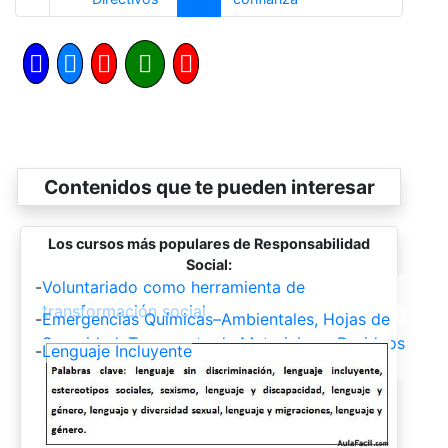
Contenidos que te pueden interesar
Los cursos más populares de Responsabilidad
Social:
-
Voluntariado como herramienta de
transformación social
-
Emergencias Químicas–Ambientales, Hojas de
Seguridad, Transporte de Materiales y Residuos
-
Lenguaje Incluyente
Peligrosos, Principios de Toxicología