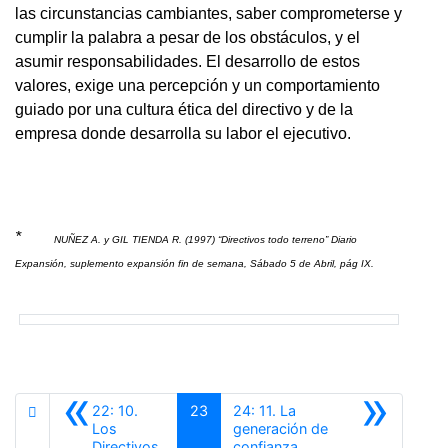
las circunstancias cambiantes, saber comprometerse y
cumplir la palabra a pesar de los obstáculos, y el
asumir responsabilidades. El desarrollo de estos
valores, exige una percepción y un comportamiento
guiado por una cultura ética del directivo y de la
empresa donde desarrolla su labor el ejecutivo.
*
NUÑEZ A. y GIL TIENDA R. (1997) “Directivos todo terreno” Diario
Expansión, suplemento expansión fin de semana, Sábado 5 de Abril, pág IX.
«
»
22: 10.
23
24: 11. La
Los
generación de
Anterior
Siguiente
Directivos
confianza